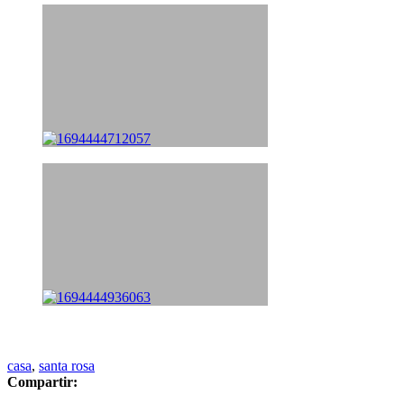
casa
,
santa rosa
Compartir: