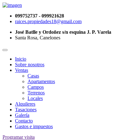
099752737 - 099921628
raices.propiedades18@gmail.com
José Batlle y Ordoñez s/n esquina J. P. Varela
Santa Rosa, Canelones
Inicio
Sobre nosotros
Ventas
Casas
Apartamentos
Campos
Terrenos
Locales
Alquileres
Tasaciones
Galería
Contacto
Gastos e impuestos
Programar visita