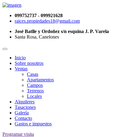
099752737 - 099921628
raices.propiedades18@gmail.com
José Batlle y Ordoñez s/n esquina J. P. Varela
Santa Rosa, Canelones
Inicio
Sobre nosotros
Ventas
Casas
Apartamentos
Campos
Terrenos
Locales
Alquileres
Tasaciones
Galería
Contacto
Gastos e impuestos
Programar visita